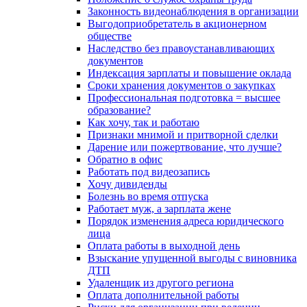
Законность видеонаблюдения в организации
Выгодоприобретатель в акционерном
обществе
Наследство без правоустанавливающих
документов
Индексация зарплаты и повышение оклада
Сроки хранения документов о закупках
Профессиональная подготовка = высшее
образование?
Как хочу, так и работаю
Признаки мнимой и притворной сделки
Дарение или пожертвование, что лучше?
Обратно в офис
Работать под видеозапись
Хочу дивиденды
Болезнь во время отпуска
Работает муж, а зарплата жене
Порядок изменения адреса юридического
лица
Оплата работы в выходной день
Взыскание упущенной выгоды с виновника
ДТП
Удаленщик из другого региона
Оплата дополнительной работы