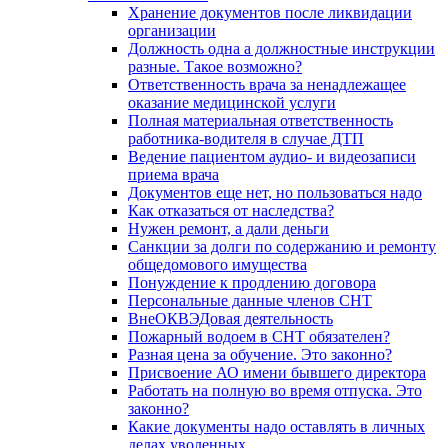
Хранение документов после ликвидации
организации
Должность одна а должностные инструкции
разные. Такое возможно?
Ответственность врача за ненадлежащее
оказание медицинской услуги
Полная материальная ответственность
работника-водителя в случае ДТП
Ведение пациентом аудио- и видеозаписи
приема врача
Документов еще нет, но пользоваться надо
Как отказаться от наследства?
Нужен ремонт, а дали деньги
Санкции за долги по содержанию и ремонту
общедомового имущества
Понуждение к продлению договора
Персональные данные членов СНТ
ВнеОКВЭДовая деятельность
Пожарный водоем в СНТ обязателен?
Разная цена за обучение. Это законно?
Присвоение АО имени бывшего директора
Работать на полную во время отпуска. Это
законно?
Какие документы надо оставлять в личных
делах уволенных