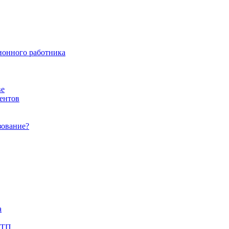
ионного работника
ве
ентов
зование?
а
ДТП