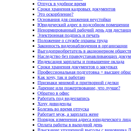
Отпуск в удобное время
Сроки хранения кадровых документов
Это оскорбление?
Основания для снижения неустойки
Юридический адрес в подсобном помещении
Ненормированный рабочий день для дистанц
Электронная подпись и печать
Положение о службе охраны труда
Законность видеонаблюдения в организации
Выгодоприобретатель в акционерном общест
Наследство без правоустанавливающих докум
Индексация зарплаты и повышение оклада
Сроки хранения документов о закупках
Профессиональная подготовка = высшее обра
Как хочу, так и работаю
Признаки мнимой и притворной сделки
Дарение или пожертвование, что лучше?
Обратно в офис
Работать под видеозапись
Хочу дивиденды
Болезнь во время отпуска
Работает муж, а зарплата жене
Порядок изменения адреса юридического лиц
Оплата работы в выходной день
Взыскание упущенной выгоды с виновника 