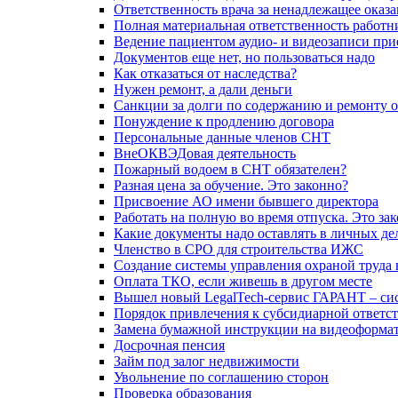
Ответственность врача за ненадлежащее оказ
Полная материальная ответственность работн
Ведение пациентом аудио- и видеозаписи при
Документов еще нет, но пользоваться надо
Как отказаться от наследства?
Нужен ремонт, а дали деньги
Санкции за долги по содержанию и ремонту 
Понуждение к продлению договора
Персональные данные членов СНТ
ВнеОКВЭДовая деятельность
Пожарный водоем в СНТ обязателен?
Разная цена за обучение. Это законно?
Присвоение АО имени бывшего директора
Работать на полную во время отпуска. Это за
Какие документы надо оставлять в личных де
Членство в СРО для строительства ИЖС
Создание системы управления охраной труда 
Оплата ТКО, если живешь в другом месте
Вышел новый LegalTech-сервис ГАРАНТ – си
Порядок привлечения к субсидиарной ответс
Замена бумажной инструкции на видеоформа
Досрочная пенсия
Займ под залог недвижимости
Увольнение по соглашению сторон
Проверка образования