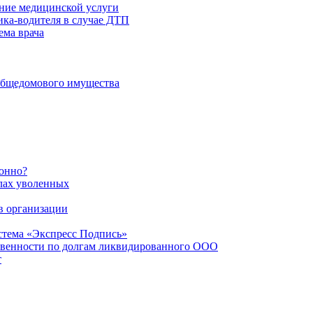
ание медицинской услуги
ика-водителя в случае ДТП
ема врача
общедомового имущества
конно?
лах уволенных
в организации
стема «Экспресс Подпись»
твенности по долгам ликвидированного ООО
т