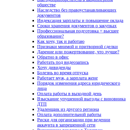
обществе
Наследство без правоустанавливающих
документов
Индексация зарплаты и повышение оклада
Сроки хранения документов о закупках
Профессиональная подготовка = высшее
образование?
Как хочу, так и работаю
Признаки мнимой и притворной сделки
Дарение или пожертвование, что лучше?
Обратно в офис
Работать под видеозапись
Хочу дивиденды
Болезнь во время отпуска
Работает муж, а зарплата жене
Порядок изменения адреса юридического
лица
Оплата работы в выходной день
Взыскание упущенной выгоды с виновника
ДТП
Удаленщик из другого региона
Оплата дополнительной работы
Риски для организации при ведении
аккаунта в запрещенной сети