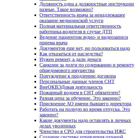
Должность одна а должностные инструкции
разные. Такое возможно?
Ответственность врача за ненадлежащее
оказание медицинской услуги
Полная материальная ответственность
работника-водителя в случае ДТП
Ведение пациентом аудио- и видеозаписи
приема врача
Документов еще нет, но пользоваться надо
Как отказаться от наследства?
Нужен ремонт, а дали деньги
Санкции за долги по содержанию и ремонту
общедомового имущества
Понуждение к продлению договора
Персональные данные членов СНТ
ВнеОКВЭДовая деятельность
Пожарный водоем в СНТ обязателен?
Разная цена за обучение. Это законно?
Присвоение АО имени бывшего директора
Работать на полную во время отпуска. Это
законно?
Какие документы надо оставлять в личных
делах уволенных
Членство в СРО для строительства ИЖС
Создание системы управления охраной